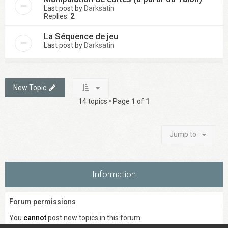
Last post by
Darksatin
Replies:
2
La Séquence de jeu
Last post by
Darksatin
New Topic
14 topics • Page
1
of
1
Jump to
Information
Forum permissions
You
cannot
post new topics in this forum
You
cannot
reply to topics in this forum